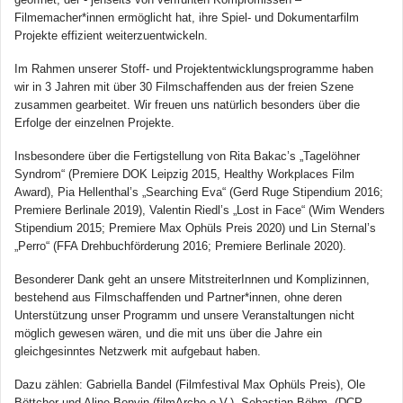
Filmemacher*innen ermöglicht hat, ihre Spiel- und Dokumentarfilm
Projekte effizient weiterzuentwickeln.
Im Rahmen unserer Stoff- und Projektentwicklungsprogramme haben
wir in 3 Jahren mit über 30 Filmschaffenden aus der freien Szene
zusammen gearbeitet. Wir freuen uns natürlich besonders über die
Erfolge der einzelnen Projekte.
Insbesondere über die Fertigstellung von Rita Bakac’s „Tagelöhner
Syndrom“ (Premiere DOK Leipzig 2015, Healthy Workplaces Film
Award), Pia Hellenthal’s „Searching Eva“ (Gerd Ruge Stipendium 2016;
Premiere Berlinale 2019), Valentin Riedl’s „Lost in Face“ (Wim Wenders
Stipendium 2015; Premiere Max Ophüls Preis 2020) und Lin Sternal’s
„Perro“ (FFA Drehbuchförderung 2016; Premiere Berlinale 2020).
Besonderer Dank geht an unsere MitstreiterInnen und Komplizinnen,
bestehend aus Filmschaffenden und Partner*innen, ohne deren
Unterstützung unser Programm und unsere Veranstaltungen nicht
möglich gewesen wären, und die mit uns über die Jahre ein
gleichgesinntes Netzwerk mit aufgebaut haben.
Dazu zählen: Gabriella Bandel (Filmfestival Max Ophüls Preis), Ole
Böttcher und Aline Bonvin (filmArche e.V.), Sebastian Böhm, (DCP